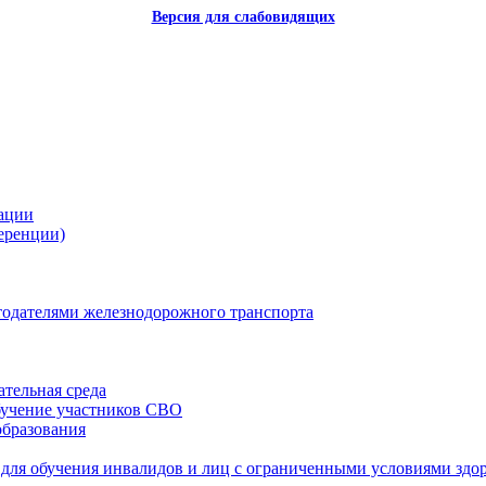
Версия для слабовидящих
зации
еренции)
одателями железнодорожного транспорта
тельная среда
бучение участников СВО
образования
для обучения инвалидов и лиц с ограниченными условиями здо