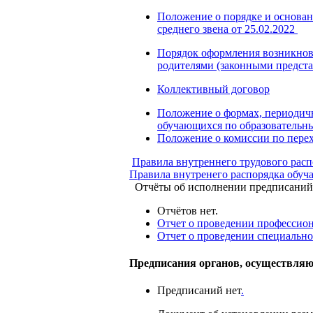
Положение о порядке и основан
среднего звена от 25.02.2022
Порядок оформления возникно
родителями (законными предст
Коллективный договор
Положение о формах, периодичн
обучающихся по образовательны
Положение о комиссии по перех
Правила внутреннего трудового расп
Правила внутренего распорядка обу
Отчёты об исполнении предписаний о
Отчётов нет.
Отчет о проведении профессио
Отчет о проведении специально
Предписания органов, осуществляю
Предписаний нет
.