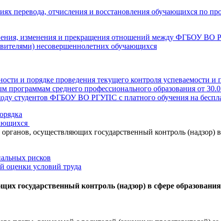
иях перевода, отчисления и восстановления обучающихся по пр
вения, изменения и прекращения отношений между ФГБОУ ВО 
авителями) несовершеннолетних обучающихся
ости и порядке проведения текущего контроля успеваемости и
м программам среднего профессионального образования от 30.0
оду студентов ФГБОУ ВО РГУПС с платного обучения на беспла
орядка
чающихся
рганов, осуществляющих государственный контроль (надзор) в
нальных рисков
й оценки условий труда
щих государственный контроль (надзор) в сфере образования