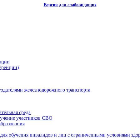
Версия для слабовидящих
зации
еренции)
одателями железнодорожного транспорта
тельная среда
бучение участников СВО
образования
для обучения инвалидов и лиц с ограниченными условиями здо