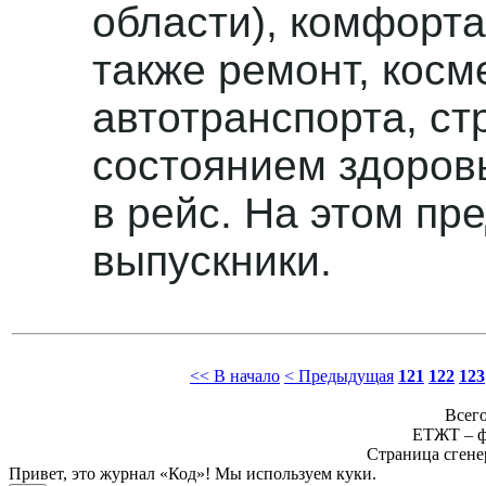
области), комфорт
также ремонт, кос
автотранспорта, ст
состоянием здоров
в рейс. На этом пр
выпускники.
<< В начало
< Предыдущая
121
122
123
Всего
ЕТЖТ – ф
Страница сгене
Привет, это журнал «Код»! Мы используем куки.