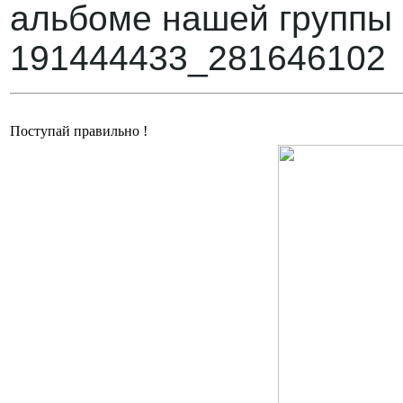
альбоме нашей группы h
191444433_281646102
Поступай правильно !