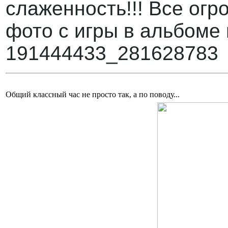
слаженность!!! Все ог
фото с игры в альбоме г
191444433_281628783
Общий классный час не просто так, а по поводу...